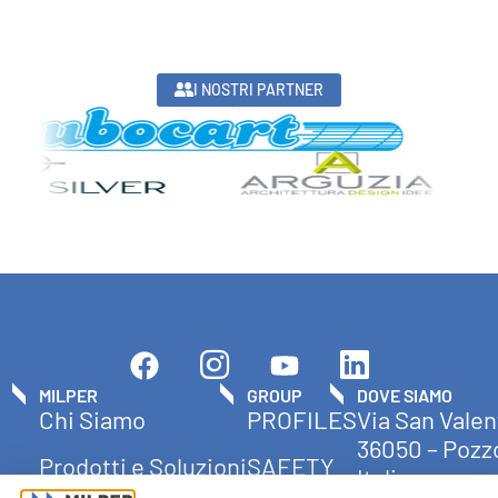
I NOSTRI PARTNER
MILPER
GROUP
DOVE SIAMO
Chi Siamo
PROFILES
Via San Valen
36050 – Pozzo
Prodotti e Soluzioni
SAFETY
Italia