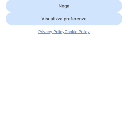
Nega
Visualizza preferenze
Privacy Policy
Cookie Policy
MILPER
GROUP
DOVE SIAMO
Chi Siamo
PROFILES
Via San Valen
36050 – Pozzo
Prodotti e Soluzioni
SAFETY
Italia
Settori
BELT
Innovazione
BENCH
Configuratore
LIFT
Contatti